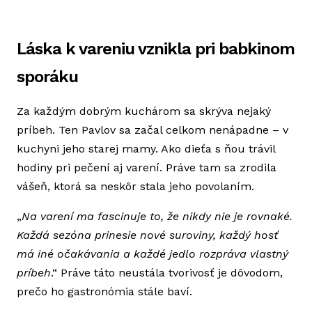
Láska k vareniu vznikla pri babkinom
sporáku
Za každým dobrým kuchárom sa skrýva nejaký
príbeh. Ten Pavlov sa začal celkom nenápadne – v
kuchyni jeho starej mamy. Ako dieťa s ňou trávil
hodiny pri pečení aj varení. Práve tam sa zrodila
vášeň, ktorá sa neskôr stala jeho povolaním.
„
Na varení ma fascinuje to, že nikdy nie je rovnaké.
Každá sezóna prinesie nové suroviny, každý hosť
má iné očakávania a každé jedlo rozpráva vlastný
príbeh
.“ Práve táto neustála tvorivosť je dôvodom,
prečo ho gastronómia stále baví.