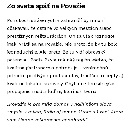
Zo sveta späť na Považie
Po rokoch strávených v zahraničí by mnohí
očakávali, že ostane vo veľkých mestách alebo
prestížnych reštauráciách. On sa však rozhodol
inak. Vrátil sa na Považie. Nie preto, že by tu bolo
jednoduchšie. Ale preto, že tu vidí obrovský
potenciál. Podľa Pavla má náš región všetko, čo
kvalitná gastronómia potrebuje – výnimočnú
prírodu, poctivých producentov, tradičné recepty aj
kvalitné lokálne suroviny. Chýba už len silnejšie
prepojenie medzi ľuďmi, ktorí ich tvoria.
„Považie je pre mňa domov v najhlbšom slova
zmysle. Krajina, ľudia aj tempo života sú veci, ktoré
vám žiadne veľkomesto nenahradí.“