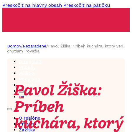
Preskočiť na hlavný obsah
Preskočiť na pätičku
Domov
/
Nezaradené
/
Pavol Žiška: Príbeh kuchára, ktorý verí
chutiam Považia
O regióne
Príbehy
Zážitky
Podujatia
Pavol Žiška:
Kontakt
Príbeh
kuchára, ktorý
O regióne
Príbehy
Zážitky