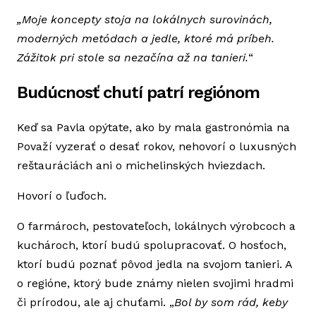
„Moje koncepty stoja na lokálnych surovinách,
moderných metódach a jedle, ktoré má príbeh.
Zážitok pri stole sa nezačína až na tanieri.
“
Budúcnosť chutí patrí regiónom
Keď sa Pavla opýtate, ako by mala gastronómia na
Považí vyzerať o desať rokov, nehovorí o luxusných
reštauráciách ani o michelinských hviezdach.
Hovorí o ľuďoch.
O farmároch, pestovateľoch, lokálnych výrobcoch a
kuchároch, ktorí budú spolupracovať. O hosťoch,
ktorí budú poznať pôvod jedla na svojom tanieri. A
o regióne, ktorý bude známy nielen svojimi hradmi
či prírodou, ale aj chuťami. „
Bol by som rád, keby