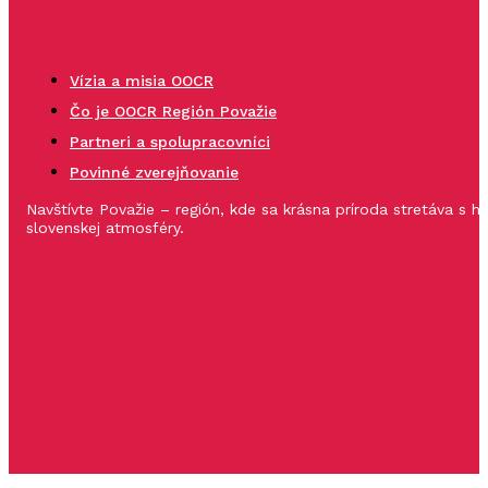
Vízia a misia OOCR
Čo je OOCR Región Považie
Partneri a spolupracovníci
Povinné zverejňovanie
Navštívte Považie – región, kde sa krásna príroda stretáva s 
slovenskej atmosféry.