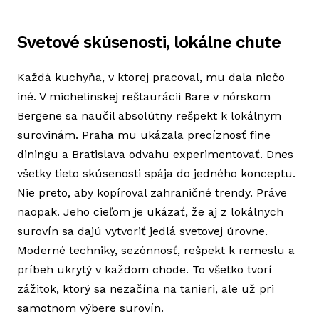
Svetové skúsenosti, lokálne chute
Každá kuchyňa, v ktorej pracoval, mu dala niečo
iné. V michelinskej reštaurácii Bare v nórskom
Bergene sa naučil absolútny rešpekt k lokálnym
surovinám. Praha mu ukázala precíznosť fine
diningu a Bratislava odvahu experimentovať. Dnes
všetky tieto skúsenosti spája do jedného konceptu.
Nie preto, aby kopíroval zahraničné trendy. Práve
naopak. Jeho cieľom je ukázať, že aj z lokálnych
surovín sa dajú vytvoriť jedlá svetovej úrovne.
Moderné techniky, sezónnosť, rešpekt k remeslu a
príbeh ukrytý v každom chode. To všetko tvorí
zážitok, ktorý sa nezačína na tanieri, ale už pri
samotnom výbere surovín.