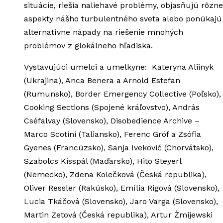
situácie, riešia naliehavé problémy, objasňujú rôzne
aspekty nášho turbulentného sveta alebo ponúkajú
alternatívne nápady na riešenie mnohých
problémov z glokálneho hľadiska.
Vystavujúci umelci a umelkyne: Kateryna Aliinyk
(Ukrajina), Anca Benera a Arnold Estefan
(Rumunsko), Border Emergency Collective (Poľsko),
Cooking Sections (Spojené kráľovstvo), András
Cséfalvay (Slovensko), Disobedience Archive –
Marco Scotini (Taliansko), Ferenc Gróf a Zsófia
Gyenes (Francúzsko), Sanja Iveković (Chorvátsko),
Szabolcs Kisspál (Maďarsko), Hito Steyerl
(Nemecko), Zdena Kolečková (Česká republika),
Oliver Ressler (Rakúsko), Emília Rigová (Slovensko),
Lucia Tkáčová (Slovensko), Jaro Varga (Slovensko),
Martin Zetová (Česká republika), Artur Żmijewski