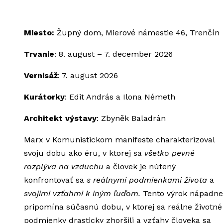
Miesto:
Župný dom, Mierové námestie 46, Trenčín
Trvanie
: 8. august – 7. december 2026
Vernisáž
: 7. august 2026
Kurátorky
: Edit András a Ilona Németh
Architekt výstavy
: Zbyněk Baladrán
Marx v Komunistickom manifeste charakterizoval
svoju dobu ako éru, v ktorej sa
všetko pevné
rozplýva na vzduchu
a človek je nútený
konfrontovať sa
s reálnymi podmienkami života
a
svojimi vzťahmi k iným ľuďom.
Tento výrok nápadne
pripomína súčasnú dobu, v ktorej sa reálne životné
podmienky drasticky zhoršili a vzťahy človeka sa