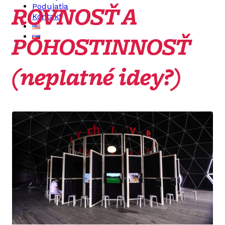
ROVNOSŤ A
Podujatia
Kontakt
POHOSTINNOSŤ
(neplatné idey?)