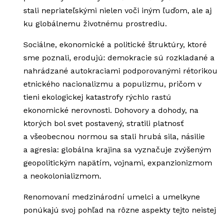
stali nepriateľskými nielen voči iným ľuďom, ale aj
ku globálnemu životnému prostrediu.
Sociálne, ekonomické a politické štruktúry, ktoré
sme poznali, erodujú: demokracie sú rozkladané a
nahrádzané autokraciami podporovanými rétorikou
etnického nacionalizmu a populizmu, pričom v
tieni ekologickej katastrofy rýchlo rastú
ekonomické nerovnosti. Dohovory a dohody, na
ktorých bol svet postavený, stratili platnosť
a všeobecnou normou sa stali hrubá sila, násilie
a agresia: globálna krajina sa vyznačuje zvýšeným
geopolitickým napätím, vojnami, expanzionizmom
a neokolonializmom.
Renomovaní medzinárodní umelci a umelkyne
ponúkajú svoj pohľad na rôzne aspekty tejto neistej