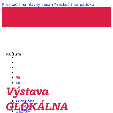
Preskočiť na hlavný obsah
Preskočiť na pätičku
O regióne
Kultúra
Príbehy
Zážitky
Podujatia
Kontakt
Výstava
GLOKÁLNA
O regióne
Príbehy
Zážitky